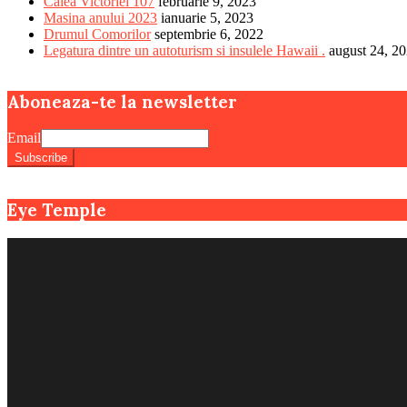
Calea Victoriei 107
februarie 9, 2023
Masina anului 2023
ianuarie 5, 2023
Drumul Comorilor
septembrie 6, 2022
Legatura dintre un autoturism si insulele Hawaii .
august 24, 2
Aboneaza-te la newsletter
Email
Eye Temple